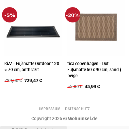
-5%
-20%
RiZZ – Fußmatte Outdoor 120
tica copenhagen – Dot
× 70 cm, anthrazit
Fußmatte 60 x 90 cm, sand /
beige
Ursprünglicher
Aktueller
789,00
€
729,47
€
Preis
Preis
Ursprünglicher
Aktueller
55,00
€
45,99
€
war:
ist:
Preis
Preis
789,00 €
729,47 €.
war:
ist:
55,00 €
45,99 €.
IMPRESSUM
DATENSCHUTZ
Copyright 2026 ©
Wohninsel.de