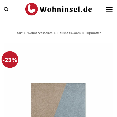
Zum
Inhalt
springen
Start
»
Wohnaccessoires
»
Haushaltswaren
»
Fußmatten
-23%