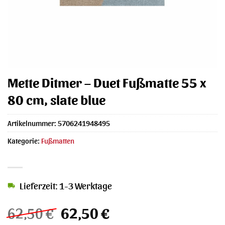
Mette Ditmer – Duet Fußmatte 55 x
80 cm, slate blue
Artikelnummer:
5706241948495
Kategorie:
Fußmatten
Lieferzeit: 1-3 Werktage
Ursprünglicher
Aktueller
62,50
€
62,50
€