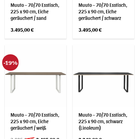
Muuto – 70/70 Esstisch,
Muuto – 70/70 Esstisch,
225 x 90 cm, Eiche
225 x 90 cm, Eiche
geräuchert / sand
geräuchert / schwarz
3.495,00
€
3.495,00
€
-19%
Muuto – 70/70 Esstisch,
Muuto – 70/70 Esstisch,
225 x 90 cm, Eiche
225 x 90 cm, schwarz
geräuchert / weiß
(Linoleum)
Ursprünglicher
Aktueller