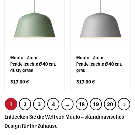
Muuto – Ambit
Muuto – Ambit
Pendelleuchte Ø 40 cm,
Pendelleuchte Ø 40 cm,
dusty green
grau
317,00
€
317,00
€
1
2
3
4
…
18
19
20
Entdecken Sie die Welt von Muuto – skandinavisches
Design für Ihr Zuhause