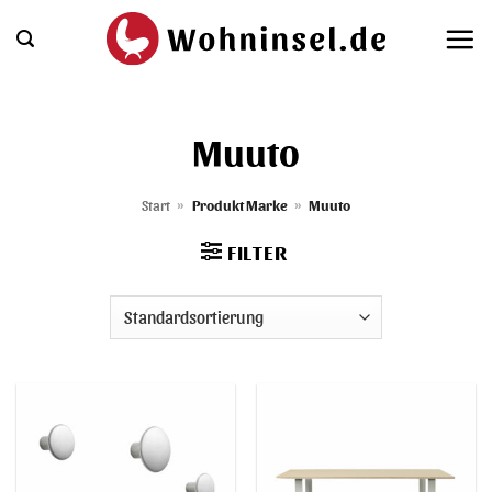
Zum
Inhalt
springen
Muuto
Start
»
Produkt Marke
»
Muuto
FILTER