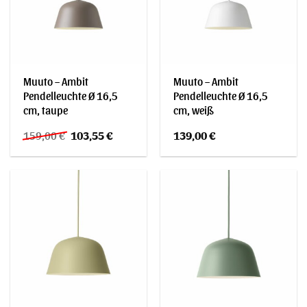
Muuto – Ambit
Muuto – Ambit
Pendelleuchte Ø 16,5
Pendelleuchte Ø 16,5
cm, taupe
cm, weiß
Ursprünglicher
Aktueller
159,00
€
103,55
€
139,00
€
Preis
Preis
war:
ist:
159,00 €
103,55 €.