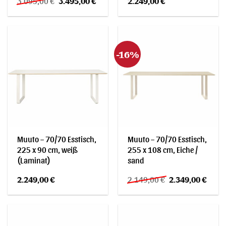
3.095,00
€
3.495,00
€
2.249,00
€
Preis
Preis
war:
ist:
3.095,00 €
3.495,00 €.
-16%
Muuto – 70/70 Esstisch,
Muuto – 70/70 Esstisch,
225 x 90 cm, weiß
255 x 108 cm, Eiche /
(Laminat)
sand
Ursprünglicher
Aktuel
2.249,00
€
2.149,00
€
2.349,00
€
Preis
Preis
war:
ist:
2.149,00 €
2.349