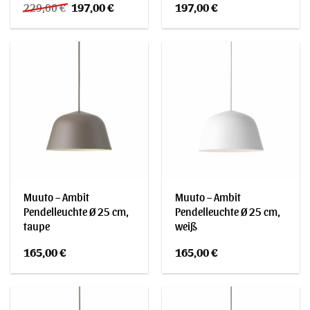
Ursprünglicher
Aktueller
229,00
€
197,00
€
197,00
€
Preis
Preis
war:
ist:
229,00 €
197,00 €.
Muuto – Ambit
Muuto – Ambit
Pendelleuchte Ø 25 cm,
Pendelleuchte Ø 25 cm,
taupe
weiß
165,00
€
165,00
€