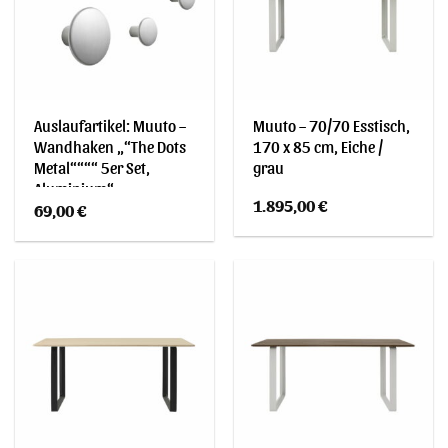
Auslaufartikel: Muuto –
Muuto – 70/70 Esstisch,
Wandhaken „“The Dots
170 x 85 cm, Eiche /
Metal““““ 5er Set,
grau
Aluminium“
1.895,00
€
69,00
€