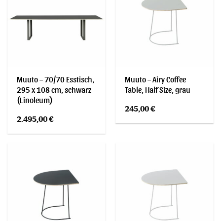
Muuto – 70/70 Esstisch,
Muuto – Airy Coffee
295 x 108 cm, schwarz
Table, Half Size, grau
(Linoleum)
245,00
€
2.495,00
€