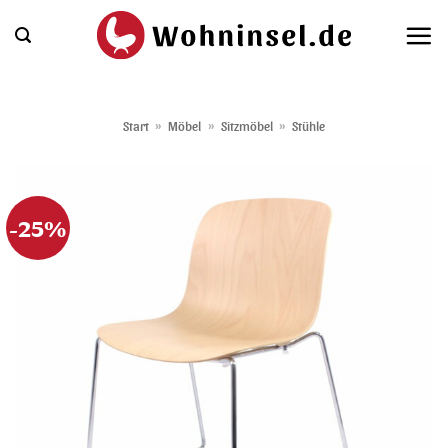
Zum
Inhalt
springen
Start
»
Möbel
»
Sitzmöbel
»
Stühle
-25%