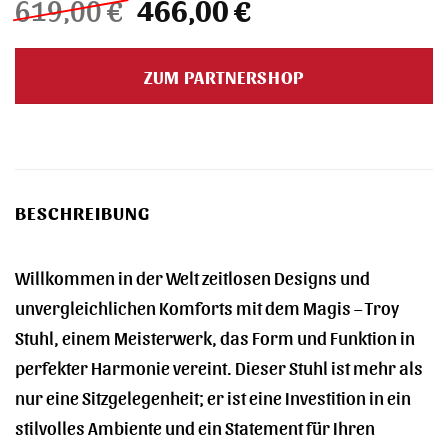
Ursprünglicher
Aktueller
619,00
€
466,00
€
Preis
Preis
war:
ist:
ZUM PARTNERSHOP
619,00 €
466,00 €.
BESCHREIBUNG
Willkommen in der Welt zeitlosen Designs und
unvergleichlichen Komforts mit dem Magis – Troy
Stuhl, einem Meisterwerk, das Form und Funktion in
perfekter Harmonie vereint. Dieser Stuhl ist mehr als
nur eine Sitzgelegenheit; er ist eine Investition in ein
stilvolles Ambiente und ein Statement für Ihren