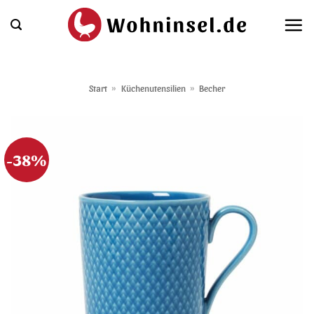
Zum
Inhalt
springen
Start
»
Küchenutensilien
»
Becher
-38%