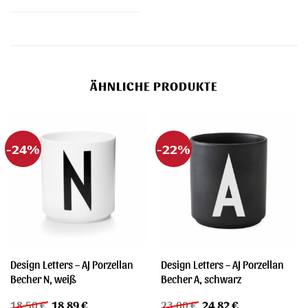
ÄHNLICHE PRODUKTE
-24%
-22%
Design Letters – AJ Porzellan
Design Letters – AJ Porzellan
Becher N, weiß
Becher A, schwarz
Ursprünglicher
Aktueller
Ursprünglicher
Aktueller
18,50
€
18,89
€
23,00
€
24,82
€