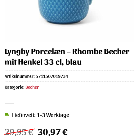
Lyngby Porcelæn – Rhombe Becher
mit Henkel 33 cl, blau
Artikelnummer:
5711507019734
Kategorie:
Becher
Lieferzeit: 1-3 Werktage
Ursprünglicher
Aktueller
29,95
€
30,97
€