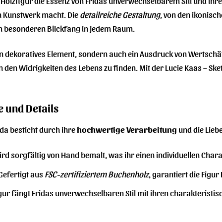
Holzfigur die Essenz von Fridas unverwechselbarem Stil und ihrer
en Kunstwerk macht. Die
detailreiche Gestaltung
, von den ikonisc
em besonderen Blickfang in jedem Raum.
 ein dekoratives Element, sondern auch ein Ausdruck von Wertschä
n den Widrigkeiten des Lebens zu finden. Mit der Lucie Kaas – Sket
 und Details
ida besticht durch ihre
hochwertige Verarbeitung
und die Lieb
ird sorgfältig von Hand bemalt, was ihr einen individuellen Charak
Gefertigt aus
FSC-zertifiziertem Buchenholz
, garantiert die Figur
gur fängt Fridas unverwechselbaren Stil mit ihren charakterist