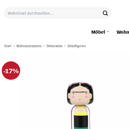
Zum
Suchen
Inhalt
nach:
springen
Möbel
Wohn
Start
»
Wohnaccessoires
»
Dekoration
»
Dekofiguren
-17%