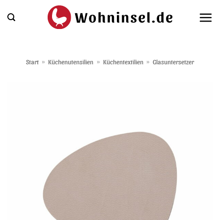
Zum
Inhalt
springen
Start
»
Küchenutensilien
»
Küchentextilien
»
Glasuntersetzer