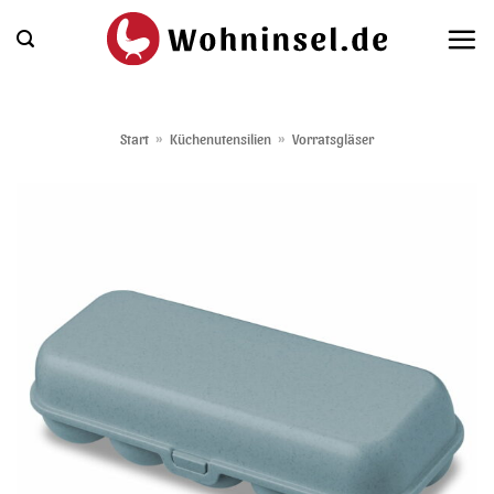
Zum
Inhalt
springen
Start
»
Küchenutensilien
»
Vorratsgläser