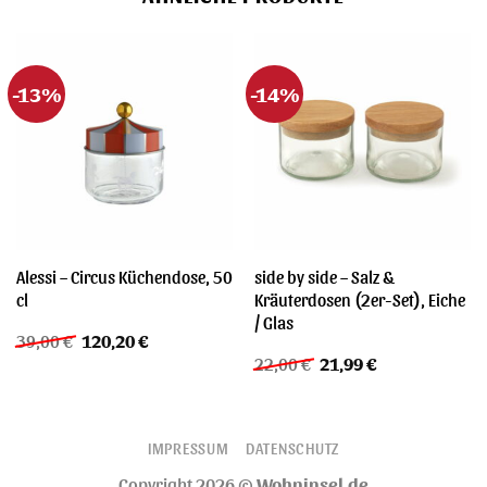
-13%
-14%
Alessi – Circus Küchendose, 50
side by side – Salz &
cl
Kräuterdosen (2er-Set), Eiche
/ Glas
Ursprünglicher
Aktueller
39,00
€
120,20
€
Preis
Preis
Ursprünglicher
Aktueller
22,00
€
21,99
€
war:
ist:
Preis
Preis
39,00 €
120,20 €.
war:
ist:
22,00 €
21,99 €.
IMPRESSUM
DATENSCHUTZ
Copyright 2026 ©
Wohninsel.de