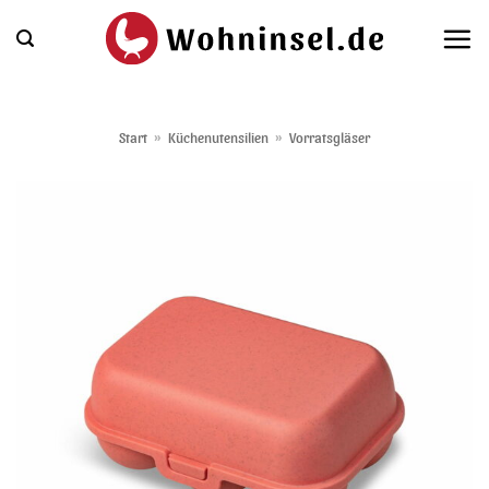
Zum
Inhalt
springen
Start
»
Küchenutensilien
»
Vorratsgläser