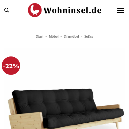
Zum
Inhalt
springen
Start
»
Möbel
»
Sitzmöbel
»
Sofas
-22%