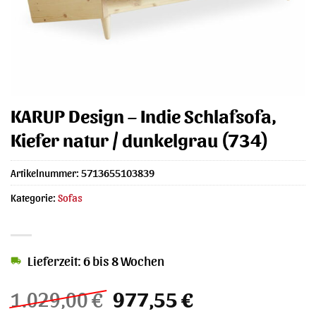
KARUP Design – Indie Schlafsofa,
Kiefer natur / dunkelgrau (734)
Artikelnummer:
5713655103839
Kategorie:
Sofas
Lieferzeit: 6 bis 8 Wochen
Ursprünglicher
Aktueller
1.029,00
€
977,55
€