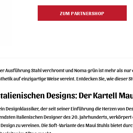
Preis
Preis
war:
ist:
ZUM PARTNERSHOP
424,00 €
339,00 €.
n der Ausführung Stahl verchromt und Noma grün ist mehr als nur e
thetik auf einzigartige Weise vereint. Entdecken Sie, wie dieser 
talienischen Designs: Der Kartell Mau
t ein Designklassiker, der seit seiner Einführung die Herzen von D
ndsten italienischen Designer des 20. Jahrhunderts, verkörpert di
 Design zu vereinen. Die Soft-Variante des Maui Stuhls bietet dur