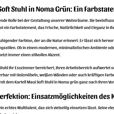
Soft Stuhl in Noma Grün: Ein Farbstat
dende Rolle bei der Gestaltung unserer Wohnräume. Sie beeinflu
st ein Farbstatement, das Frische, Natürlichkeit und Eleganz in Ih
ruhigender Farbton, der an die Natur erinnert. Er lässt sich her
ungsstilen. Ob in einem modernen, minimalistischen Ambiente od
etzt immer einen stilvollen Akzent.
er Stuhl Ihr Esszimmer bereichert, Ihren Arbeitsbereich aufwerte
ar mit Holzmöbeln, weißen Wänden oder auch kräftigen Farben wi
 mit dem Kartell Maui Soft Stuhl in Noma grün ganz nach Ihren Vo
 Perfektion: Einsatzmöglichkeiten des 
t ein echtes Multitalent, das sich vielseitig einsetzen lässt. Sein