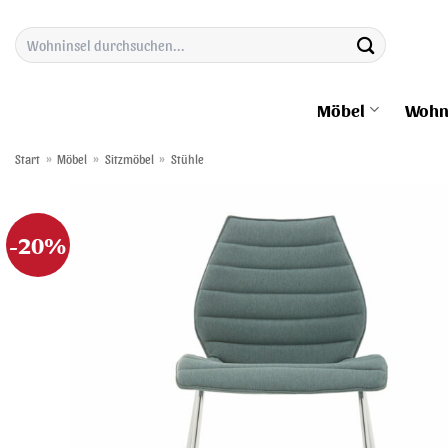
Zum
Suchen
Inhalt
nach:
springen
Möbel
Wohn
Start
»
Möbel
»
Sitzmöbel
»
Stühle
-20%