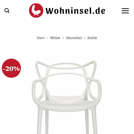
Zum
Inhalt
springen
Start
»
Möbel
»
Sitzmöbel
»
Stühle
-20%