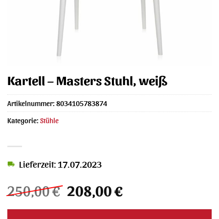
Kartell – Masters Stuhl, weiß
Artikelnummer:
8034105783874
Kategorie:
Stühle
Lieferzeit: 17.07.2023
Ursprünglicher
Aktueller
250,00
€
208,00
€
Preis
Preis
war:
ist: