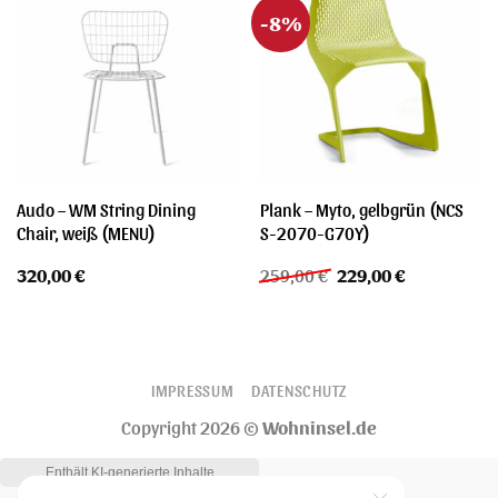
-8%
Audo – WM String Dining
Plank – Myto, gelbgrün (NCS
Chair, weiß (MENU)
S-2070-G70Y)
Ursprünglicher
Aktueller
320,00
€
259,00
€
229,00
€
Preis
Preis
war:
ist:
259,00 €
229,00 €.
IMPRESSUM
DATENSCHUTZ
Copyright 2026 ©
Wohninsel.de