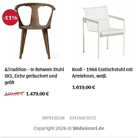
-11%
&Tradition – In Between Stuhl
Knoll – 1966 Esstischstuhl mit
SK1, Eiche geräuchert und
Armlehnen, weiß
geölt
1.619,00
€
Ursprünglicher
Aktueller
449,00
€
1.479,00
€
Preis
Preis
war:
ist:
449,00 €
1.479,00 €.
IMPRESSUM
DATENSCHUTZ
Copyright 2026 ©
Wohninsel.de