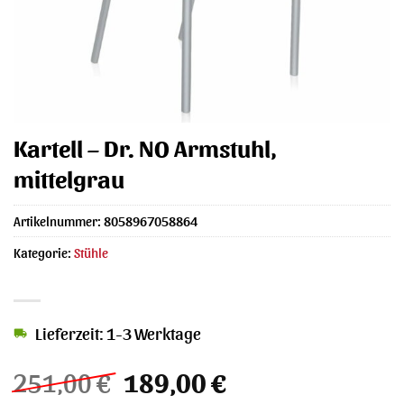
Kartell – Dr. NO Armstuhl,
mittelgrau
Artikelnummer:
8058967058864
Kategorie:
Stühle
Lieferzeit: 1-3 Werktage
Ursprünglicher
Aktueller
251,00
€
189,00
€