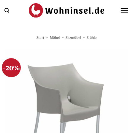
Zum
Inhalt
springen
Start
»
Möbel
»
Sitzmöbel
»
Stühle
-20%