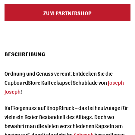
Preis
Preis
war:
ist:
ZUM PARTNERSHOP
17,99 €
14,99 €.
BESCHREIBUNG
Ordnung und Genuss vereint: Entdecken Sie die
CupboardStore Kaffeekapsel Schublade von
Joseph
Joseph
!
Kaffeegenuss auf Knopfdruck – das ist heutzutage für
viele ein fester Bestandteil des Alltags. Doch wo
bewahrt man die vielen verschiedenen Kapseln am
besten auf, damit sie nicht im
Schrank
herumliegen