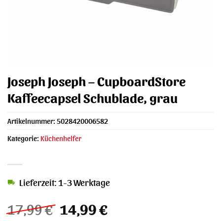
Joseph Joseph – CupboardStore
Kaffeecapsel Schublade, grau
Artikelnummer:
5028420006582
Kategorie:
Küchenhelfer
Lieferzeit: 1-3 Werktage
Ursprünglicher
Aktueller
17,99
€
14,99
€