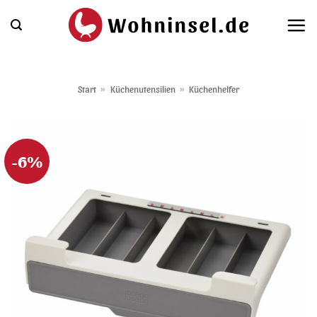
Zum
Inhalt
springen
Start
»
Küchenutensilien
»
Küchenhelfer
-6%