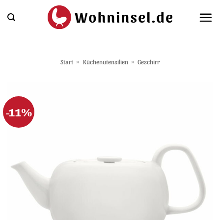
Zum
Inhalt
springen
Start
»
Küchenutensilien
»
Geschirr
-11%