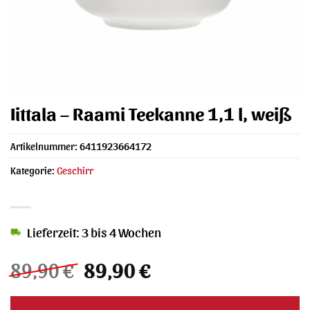
Iittala – Raami Teekanne 1,1 l, weiß
Artikelnummer:
6411923664172
Kategorie:
Geschirr
Lieferzeit: 3 bis 4 Wochen
Ursprünglicher
Aktueller
89,90
€
89,90
€
Preis
Preis
war:
ist: