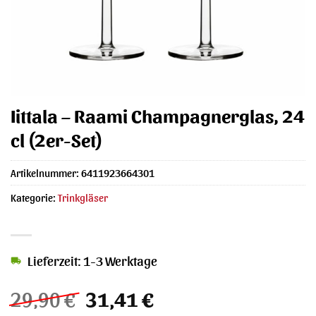
Iittala – Raami Champagnerglas, 24
cl (2er-Set)
Artikelnummer:
6411923664301
Kategorie:
Trinkgläser
Lieferzeit: 1-3 Werktage
Ursprünglicher
Aktueller
29,90
€
31,41
€