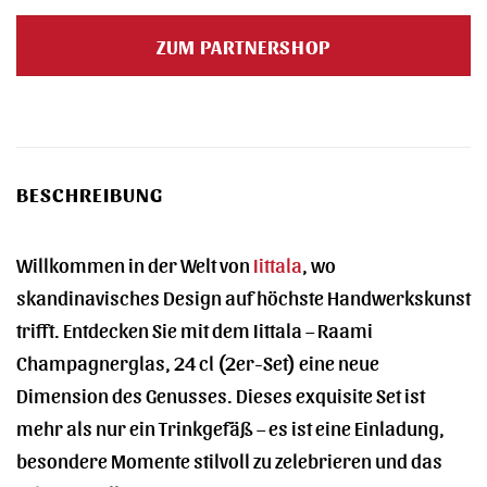
Preis
Preis
war:
ist:
ZUM PARTNERSHOP
29,90 €
31,41 €.
BESCHREIBUNG
Willkommen in der Welt von
Iittala
, wo
skandinavisches Design auf höchste Handwerkskunst
trifft. Entdecken Sie mit dem Iittala – Raami
Champagnerglas, 24 cl (2er-Set) eine neue
Dimension des Genusses. Dieses exquisite Set ist
mehr als nur ein Trinkgefäß – es ist eine Einladung,
besondere Momente stilvoll zu zelebrieren und das