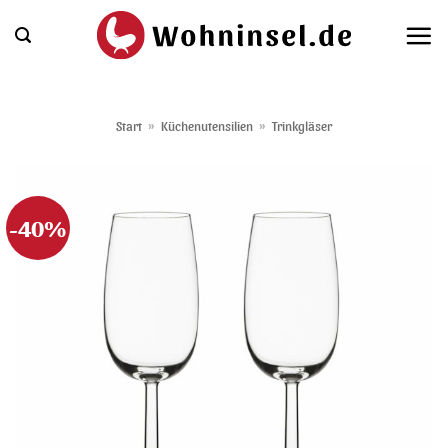
Zum
Inhalt
springen
Start
»
Küchenutensilien
»
Trinkgläser
-40%