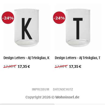
-24%
-24%
Design Letters – AJ Trinkglas, K
Design Letters – AJ Trinkglas, T
Ursprünglicher
Aktueller
Ursprünglicher
Aktueller
17,00
€
17,35
€
17,00
€
17,35
€
Preis
Preis
Preis
Preis
war:
ist:
war:
ist:
17,00 €
17,35 €.
17,00 €
17,35 €.
IMPRESSUM
DATENSCHUTZ
Copyright 2026 ©
Wohninsel.de