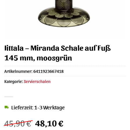
Iittala – Miranda Schale auf Fuß
145 mm, moosgrün
Artikelnummer:
6411923667418
Kategorie:
Servierschalen
Lieferzeit: 1-3 Werktage
Ursprünglicher
Aktueller
45,90
€
48,10
€