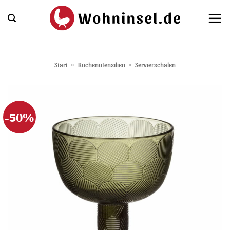
Zum
Inhalt
springen
Start
»
Küchenutensilien
»
Servierschalen
-50%