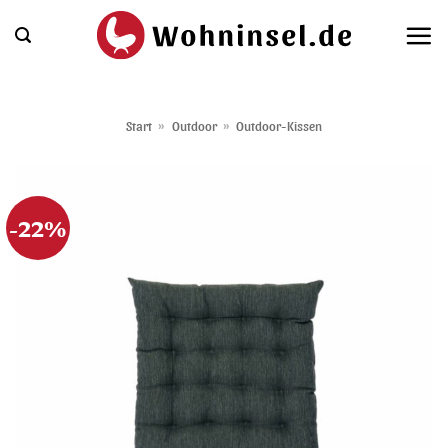
Zum
Inhalt
springen
Start
»
Outdoor
»
Outdoor-Kissen
-22%