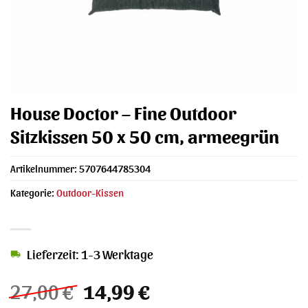
House Doctor – Fine Outdoor
Sitzkissen 50 x 50 cm, armeegrün
Artikelnummer:
5707644785304
Kategorie:
Outdoor-Kissen
Lieferzeit: 1-3 Werktage
Ursprünglicher
Aktueller
27,00
€
14,99
€