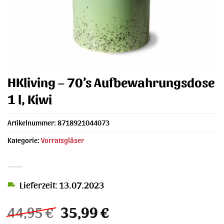
HKliving – 70’s Aufbewahrungsdose
1 l, Kiwi
Artikelnummer:
8718921044073
Kategorie:
Vorratsgläser
Lieferzeit: 13.07.2023
Ursprünglicher
Aktueller
44,95
€
35,99
€