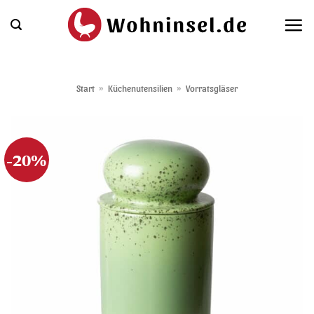
Zum
Inhalt
springen
Start
»
Küchenutensilien
»
Vorratsgläser
-20%