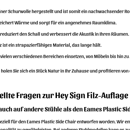
einer Schurwolle hergestellt und ist somit ein nachwachsender Ro
peichert Wärme und sorgt für ein angenehmes Raumklima.
 reduziert den Schall und verbessert die Akustik in Ihren Räumen.
lz ist ein strapazierfähiges Material, das lange hält.
in vielen verschiedenen Bereichen einsetzen, von Möbeln bis hin zu
 holen Sie sich ein Stück Natur in Ihr Zuhause und profitieren von
ellte Fragen zur Hey Sign Filz-Auflage
 auch auf andere Stühle als den Eames Plastic Si
speziell für den Eames Plastic Side Chair entworfen worden. Wir 
onalität zu gewährleisten. Bei anderen Stuhlmodellen kann es