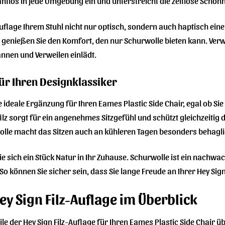
ahtlos in jede Umgebung ein und unterstreicht die zeitlose Schönh
-Auflage Ihrem Stuhl nicht nur optisch, sondern auch haptisch ei
 genießen Sie den Komfort, den nur Schurwolle bieten kann. Verw
annen und Verweilen einlädt.
ür Ihren Designklassiker
die ideale Ergänzung für Ihren Eames Plastic Side Chair, egal ob
lz sorgt für ein angenehmes Sitzgefühl und schützt gleichzeitig 
lle macht das Sitzen auch an kühleren Tagen besonders behagli
Sie sich ein Stück Natur in Ihr Zuhause. Schurwolle ist ein nach
So können Sie sicher sein, dass Sie lange Freude an Ihrer Hey Si
Hey Sign Filz-Auflage im Überblick
eile der Hey Sign Filz-Auflage für Ihren Eames Plastic Side Chair