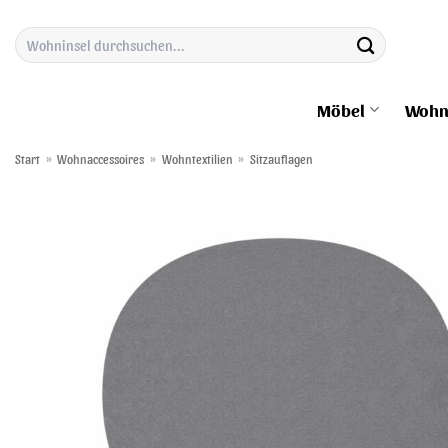
Zum
Suchen
Inhalt
nach:
springen
Möbel
Wohn
Start
»
Wohnaccessoires
»
Wohntextilien
»
Sitzauflagen