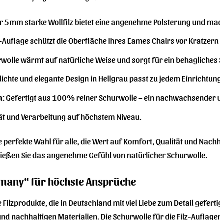
 5mm starke Wollfilz bietet eine angenehme Polsterung und mac
z-Auflage schützt die Oberfläche Ihres Eames Chairs vor Kratzer
wolle wärmt auf natürliche Weise und sorgt für ein behagliches S
ichte und elegante Design in Hellgrau passt zu jedem Einrichtung
n:
Gefertigt aus 100% reiner Schurwolle – ein nachwachsender u
ät und Verarbeitung auf höchstem Niveau.
ie perfekte Wahl für alle, die Wert auf Komfort, Qualität und Nach
nießen Sie das angenehme Gefühl von natürlicher Schurwolle.
rmany“ für höchste Ansprüche
 Filzprodukte, die in Deutschland mit viel Liebe zum Detail gefe
d nachhaltigen Materialien. Die Schurwolle für die Filz-Auflage