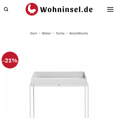
Zum
Inhalt
springen
Start
»
Möbel
»
Tische
»
Beistelltische
-21%