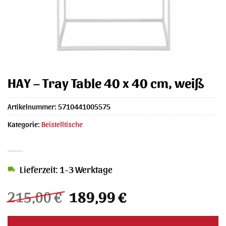
HAY – Tray Table 40 x 40 cm, weiß
Artikelnummer:
5710441005575
Kategorie:
Beistelltische
Lieferzeit: 1-3 Werktage
Ursprünglicher
Aktueller
215,00
€
189,99
€
Preis
Preis
war:
ist: