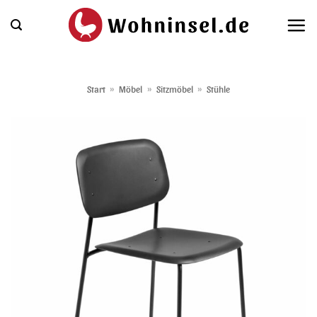
Zum
Inhalt
springen
Start
»
Möbel
»
Sitzmöbel
»
Stühle