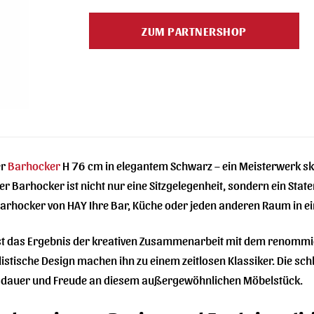
Preis
Preis
war:
ist:
ZUM PARTNERSHOP
275,00 €
217,00 €.
er
Barhocker
H 76 cm in elegantem Schwarz – ein Meisterwerk ska
r Barhocker ist nicht nur eine Sitzgelegenheit, sondern ein State
 Barhocker von HAY Ihre Bar, Küche oder jeden anderen Raum in e
st das Ergebnis der kreativen Zusammenarbeit mit dem renommi
stische Design machen ihn zu einem zeitlosen Klassiker. Die schl
nsdauer und Freude an diesem außergewöhnlichen Möbelstück.