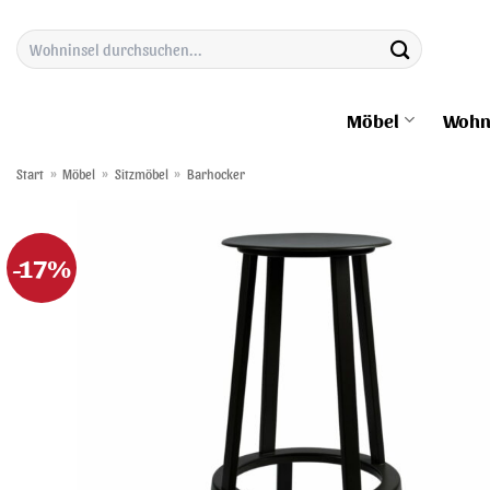
Zum
Suchen
Inhalt
nach:
springen
Möbel
Wohn
Start
»
Möbel
»
Sitzmöbel
»
Barhocker
-17%