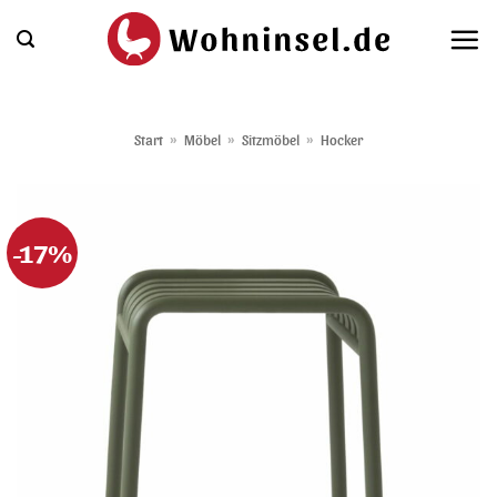
Zum
Inhalt
springen
Start
»
Möbel
»
Sitzmöbel
»
Hocker
-17%