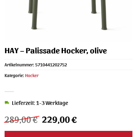
HAY – Palissade Hocker, olive
Artikelnummer:
5710441202752
Kategorie:
Hocker
Lieferzeit: 1-3 Werktage
Ursprünglicher
Aktueller
289,00
€
229,00
€
Preis
Preis
war:
ist: