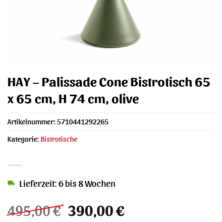
HAY – Palissade Cone Bistrotisch 65
x 65 cm, H 74 cm, olive
Artikelnummer:
5710441292265
Kategorie:
Bistrotische
Lieferzeit: 6 bis 8 Wochen
Ursprünglicher
Aktueller
495,00
€
390,00
€