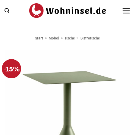
Zum
Inhalt
springen
Start
»
Möbel
»
Tische
»
Bistrotische
-15%