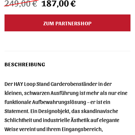
Ursprünglicher
Aktueller
249,00
€
187,00
€
Preis
Preis
war:
ist:
ZUM PARTNERSHOP
249,00 €
187,00 €.
BESCHREIBUNG
Der HAY Loop Stand Garderobenständer in der
kleinen, schwarzen Ausführung ist mehr als nur eine
funktionale Aufbewahrungslösung – er ist ein
Statement. Ein Designobjekt, das skandinavische
Schlichtheit und industrielle Ästhetik auf elegante
Weise vereint und Ihrem Eingangsbereich,