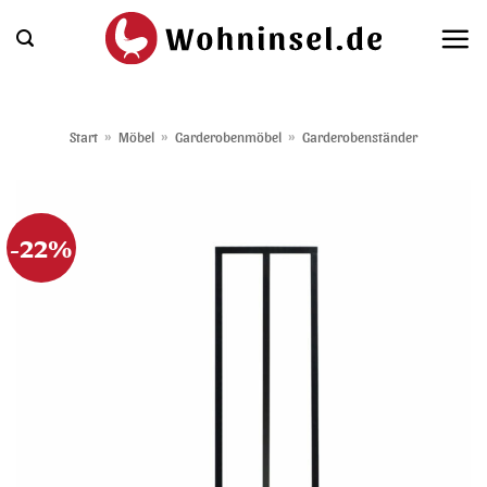
Zum
Inhalt
springen
Start
»
Möbel
»
Garderobenmöbel
»
Garderobenständer
-22%