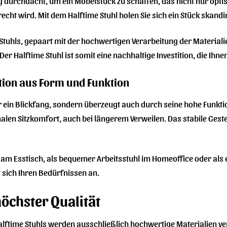
g durchdacht, um ein Möbelstück zu schaffen, das nicht nur opt
echt wird. Mit dem Halftime Stuhl holen Sie sich ein Stück skand
tuhls, gepaart mit der hochwertigen Verarbeitung der Materialien
Der Halftime Stuhl ist somit eine nachhaltige Investition, die Ihn
tion aus Form und Funktion
nur ein Blickfang, sondern überzeugt auch durch seine hohe Funkt
len Sitzkomfort, auch bei längerem Verweilen. Das stabile Geste
eit am Esstisch, als bequemer Arbeitsstuhl im Homeoffice oder al
t sich Ihren Bedürfnissen an.
höchster Qualität
Halftime Stuhls werden ausschließlich hochwertige Materialien v