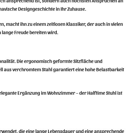
isch ansprechend ist, sondern auch höchsten Ansprüchen an
inavische Designgeschichte in Ihr Zuhause.
, macht ihn zu einem zeitlosen Klassiker, der auch in vielen
en lange Freude bereiten wird.
ionalität. Die ergonomisch geformte Sitzfläche und
ll aus verchromtem Stahl garantiert eine hohe Belastbarkeit
s elegante Ergänzung im Wohnzimmer – der Halftime Stuhl ist
erwendet, die eine lange Lebensdauer und eine ansprechende