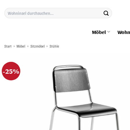
Zum
Suchen
Inhalt
nach:
springen
Möbel
Wohn
Start
»
Möbel
»
Sitzmöbel
»
Stühle
-25%