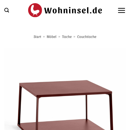
Zum
Inhalt
springen
Start
»
Möbel
»
Tische
»
Couchtische