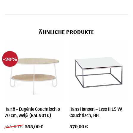
ÄHNLICHE PRODUKTE
-20%
Hartô – Eugénie Couchtisch o
Hans Hansen – Less H 15 VA
70 cm, weiß (RAL 9016)
Couchtisch, HPL
Ursprünglicher
Aktueller
555,00
€
555,00
€
570,00
€
Preis
Preis