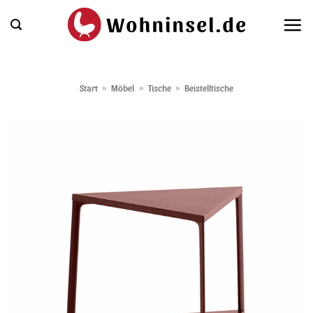
Zum
Inhalt
springen
Start
»
Möbel
»
Tische
»
Beistelltische