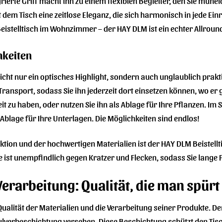
rierte Griff macht ihn zu einem flexiblen Begleiter, den Sie müh
 dem Tisch eine zeitlose Eleganz, die sich harmonisch in jede Einr
 Beistelltisch im Wohnzimmer – der HAY DLM ist ein echter Allroun
chkeiten
nicht nur ein optisches Highlight, sondern auch unglaublich prakt
ansport, sodass Sie ihn jederzeit dort einsetzen können, wo er g
t zu haben, oder nutzen Sie ihn als Ablage für Ihre Pflanzen. Im S
Ablage für Ihre Unterlagen. Die Möglichkeiten sind endlos!
tion und der hochwertigen Materialien ist der HAY DLM Beistellti
e ist unempfindlich gegen Kratzer und Flecken, sodass Sie lang
Verarbeitung: Qualität, die man spürt
ualität der Materialien und die Verarbeitung seiner Produkte. De
ulverbeschichtung versehen. Diese Beschichtung schützt den Tisc