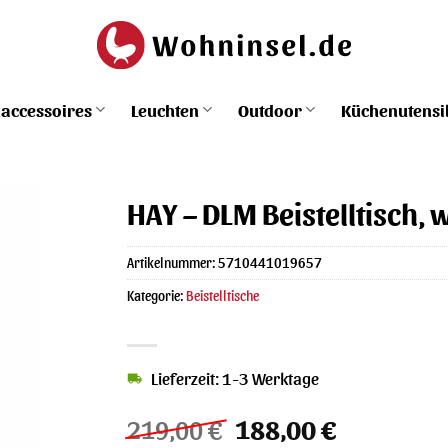
accessoires
Leuchten
Outdoor
Küchenutensi
HAY – DLM Beistelltisch, 
Artikelnummer:
5710441019657
Kategorie:
Beistelltische
Lieferzeit: 1-3 Werktage
Ursprünglicher
Aktueller
219,00
€
188,00
€