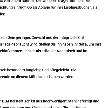
elos von einem Raum in den anderen tragen können. Die
ichtung einfügt. Ob als Ablage für Ihre Lieblingsbücher, als
der.
isch. Sein geringes Gewicht und der integrierte Griff
erade gebraucht wird. Stellen Sie ihn neben Ihr Sofa, um Ihre
chlafzimmer dient er als stilvoller Nachttisch und im
sch besonders langlebig und pflegeleicht. Die
e Freude an diesem Möbelstück haben werden.
r DLM Beistelltisch ist aus hochwertigem Stahl gefertigt und
h vor Kratzern und Flecken und sorgt für eine lange