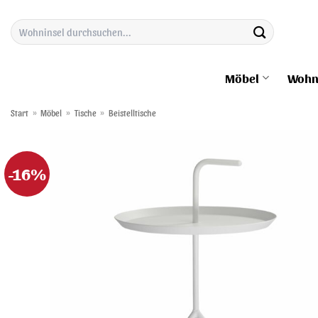
Zum
Suchen
Inhalt
nach:
springen
Möbel
Wohn
Start
»
Möbel
»
Tische
»
Beistelltische
-16%