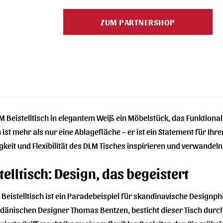
Preis
Preis
war:
ist:
ZUM PARTNERSHOP
219,00 €
188,00 €.
M Beistelltisch in elegantem Weiß ein Möbelstück, das Funktion
h ist mehr als nur eine Ablagefläche – er ist ein Statement für Ihre
igkeit und Flexibilität des DLM Tisches inspirieren und verwandeln
elltisch: Design, das begeistert
eistelltisch ist ein Paradebeispiel für skandinavische Designphi
änischen Designer Thomas Bentzen, besticht dieser Tisch durch 