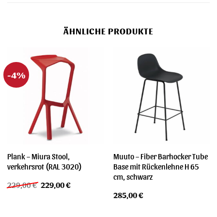
ÄHNLICHE PRODUKTE
-4%
Plank – Miura Stool,
Muuto – Fiber Barhocker Tube
verkehrsrot (RAL 3020)
Base mit Rückenlehne H 65
cm, schwarz
Ursprünglicher
Aktueller
229,00
€
229,00
€
Preis
Preis
285,00
€
war:
ist:
229,00 €
229,00 €.