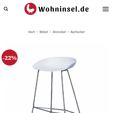
Zum
Inhalt
springen
Start
»
Möbel
»
Sitzmöbel
»
Barhocker
-22%