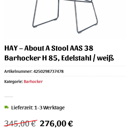
HAY – About A Stool AAS 38
Barhocker H 85, Edelstahl / weiß
Artikelnummer:
4250298737478
Kategorie:
Barhocker
Lieferzeit: 1-3 Werktage
Ursprünglicher
Aktueller
345,00
€
276,00
€