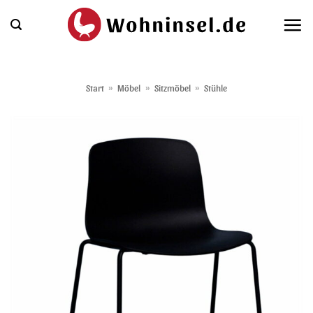
Zum
Inhalt
springen
Start
»
Möbel
»
Sitzmöbel
»
Stühle