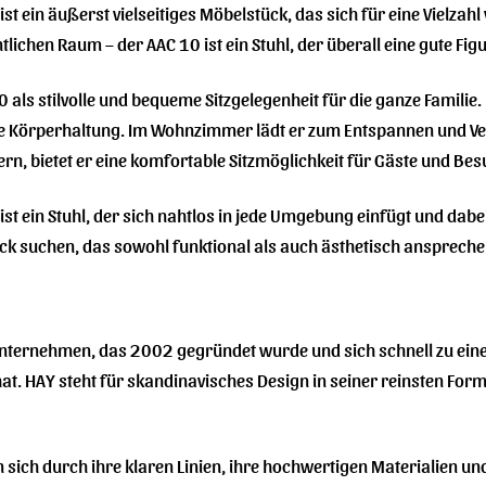
st ein äußerst vielseitiges Möbelstück, das sich für eine Vielzah
ichen Raum – der AAC 10 ist ein Stuhl, der überall eine gute Fig
 als stilvolle und bequeme Sitzgelegenheit für die ganze Famili
 Körperhaltung. Im Wohnzimmer lädt er zum Entspannen und Verwe
, bietet er eine komfortable Sitzmöglichkeit für Gäste und Bes
st ein Stuhl, der sich nahtlos in jede Umgebung einfügt und dabei
tück suchen, das sowohl funktional als auch ästhetisch ansprechen
unternehmen, das 2002 gegründet wurde und sich schnell zu ein
. HAY steht für skandinavisches Design in seiner reinsten Form: 
sich durch ihre klaren Linien, ihre hochwertigen Materialien und