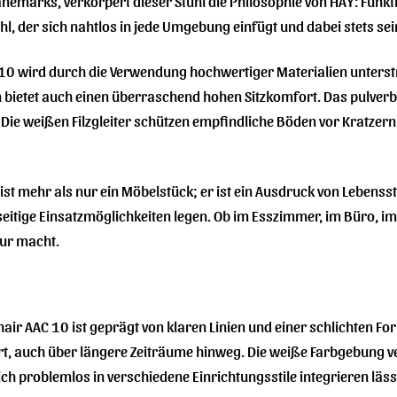
marks, verkörpert dieser Stuhl die Philosophie von HAY: Funktion
tuhl, der sich nahtlos in jede Umgebung einfügt und dabei stets s
 10 wird durch die Verwendung hochwertiger Materialien unterstri
 bietet auch einen überraschend hohen Sitzkomfort. Das pulverbes
 Die weißen Filzgleiter schützen empfindliche Böden vor Kratze
t mehr als nur ein Möbelstück; er ist ein Ausdruck von Lebensstil. 
lseitige Einsatzmöglichkeiten legen. Ob im Esszimmer, im Büro, 
gur macht.
air AAC 10 ist geprägt von klaren Linien und einer schlichten F
, auch über längere Zeiträume hinweg. Die weiße Farbgebung ver
ich problemlos in verschiedene Einrichtungsstile integrieren läss