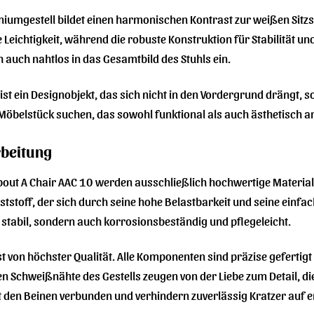
iumgestell bildet einen harmonischen Kontrast zur weißen Sitzsc
 Leichtigkeit, während die robuste Konstruktion für Stabilität und
h auch nahtlos in das Gesamtbild des Stuhls ein.
st ein Designobjekt, das sich nicht in den Vordergrund drängt, so
in Möbelstück suchen, das sowohl funktional als auch ästhetisch a
rbeitung
bout A Chair AAC 10 werden ausschließlich hochwertige Materiali
tstoff, der sich durch seine hohe Belastbarkeit und seine einfa
r stabil, sondern auch korrosionsbeständig und pflegeleicht.
st von höchster Qualität. Alle Komponenten sind präzise gefertig
en Schweißnähte des Gestells zeugen von der Liebe zum Detail, di
mit den Beinen verbunden und verhindern zuverlässig Kratzer auf