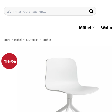
Zum
Suchen
Inhalt
nach:
springen
Möbel
Wohn
Start
»
Möbel
»
Sitzmöbel
»
Stühle
-16%