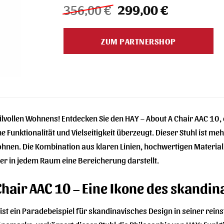
Ursprünglicher
Aktueller
356,00
€
299,00
€
Preis
Preis
war:
ist:
ZUM PARTNERSHOP
356,00 €
299,00 €.
ilvollen Wohnens! Entdecken Sie den HAY – About A Chair AAC 10, e
Funktionalität und Vielseitigkeit überzeugt. Dieser Stuhl ist mehr
en. Die Kombination aus klaren Linien, hochwertigen Material
der in jedem Raum eine Bereicherung darstellt.
Chair AAC 10 – Eine Ikone des skandi
ist ein Paradebeispiel für skandinavisches Design in seiner rein