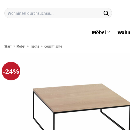
Zum
Suchen
Inhalt
nach:
springen
Möbel
Wohn
Start
»
Möbel
»
Tische
»
Couchtische
-24%