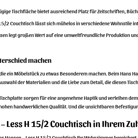
gige Tischfläche bietet ausreichend Platz für Zeitschriften, Büch
15/2 Couchtisch lässt sich mühelos in verschiedene Wohnstile in
en legt großen Wert auf eine umweltfreundliche Produktion un
Unterschied machen
ls, die ein Möbelstück zu etwas Besonderem machen. Beim Hans Ha
 Auswahl der Materialien und die Liebe zum Detail, die diesen T
ischplatte sorgen für eine angenehme Haptik und verleihen dem 
hohen handwerklichen Qualität. Und die unsichtbaren Befestigung
– Less H 15/2 Couchtisch in Ihrem Z
 Hans Hansen – Less H 15/2 Couchtisch Ihr Wohnzimmer bereichert