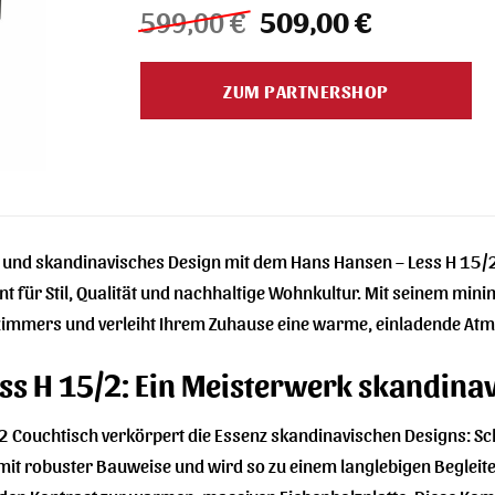
Ursprünglicher
Aktueller
599,00
€
509,00
€
Preis
Preis
war:
ist:
ZUM PARTNERSHOP
599,00 €
509,00 €.
z und skandinavisches Design mit dem Hans Hansen – Less H 15/2 
ent für Stil, Qualität und nachhaltige Wohnkultur. Mit seinem mi
zimmers und verleiht Ihrem Zuhause eine warme, einladende At
ss H 15/2: Ein Meisterwerk skandin
 Couchtisch verkörpert die Essenz skandinavischen Designs: Schli
ik mit robuster Bauweise und wird so zu einem langlebigen Beglei