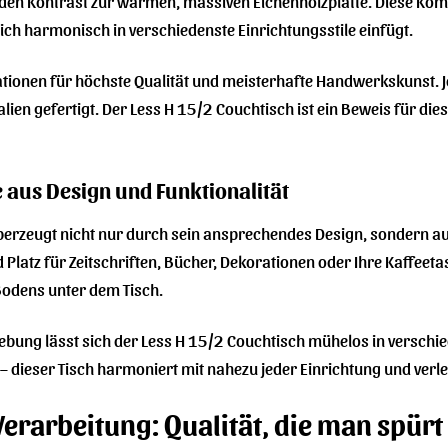
den Kontrast zur warmen, massiven Eichenholzplatte. Diese Komb
sich harmonisch in verschiedenste Einrichtungsstile einfügt.
tionen für höchste Qualität und meisterhafte Handwerkskunst. J
ien gefertigt. Der Less H 15/2 Couchtisch ist ein Beweis für die
 aus Design und Funktionalität
berzeugt nicht nur durch sein ansprechendes Design, sondern au
 Platz für Zeitschriften, Bücher, Dekorationen oder Ihre Kaffeetas
 Bodens unter dem Tisch.
bung lässt sich der Less H 15/2 Couchtisch mühelos in verschie
– dieser Tisch harmoniert mit nahezu jeder Einrichtung und verle
Verarbeitung: Qualität, die man spürt