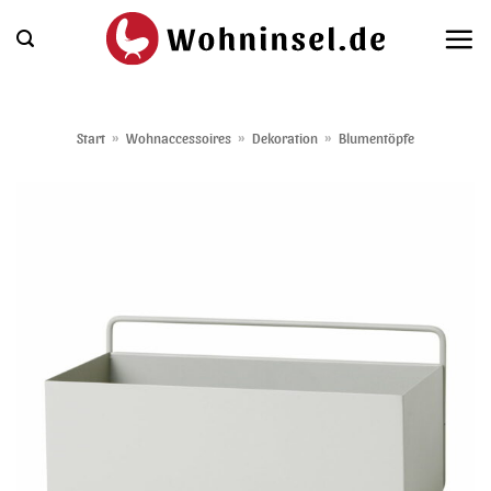
Zum
Inhalt
springen
Start
»
Wohnaccessoires
»
Dekoration
»
Blumentöpfe