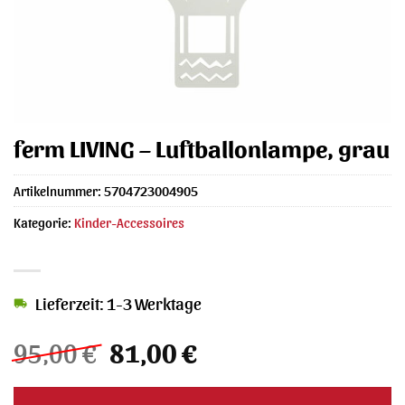
ferm LIVING – Luftballonlampe, grau
Artikelnummer:
5704723004905
Kategorie:
Kinder-Accessoires
Lieferzeit: 1-3 Werktage
Ursprünglicher
Aktueller
95,00
€
81,00
€
Preis
Preis
war:
ist: