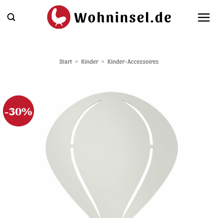
Zum
Inhalt
springen
Start
»
Kinder
»
Kinder-Accessoires
-30%