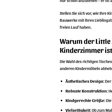
nur schön anzusehen – er ist a
Stellen Sie sich vor, wie Ihre
Bauwerke mit ihren Lieblingsb
freien Lauf haben.
Warum der Little 
Kinderzimmer is
Die Wahl des richtigen Tisches
anderen Kindermöbeln abheb
Ästhetisches Design:
Der 
Robuste Konstruktion:
He
Kindgerechte Größe:
Die
Vielseitigkeit:
Ob zum Malen