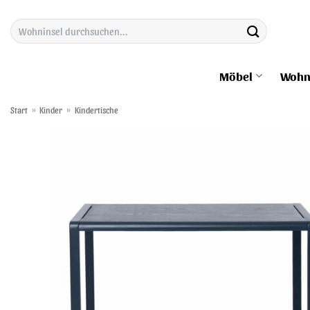
Zum
Suchen
Inhalt
nach:
springen
Möbel
Wohn
Start
»
Kinder
»
Kindertische