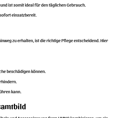
 und ist somit ideal für den täglichen Gebrauch.
ofort einsatzbereit.
hinweg zu erhalten, ist die richtige Pflege entscheidend. Hier
läche beschädigen können.
erhindern.
führen kann.
samtbild
beln und Accessoires von ferm LIVING kombinieren, um ein