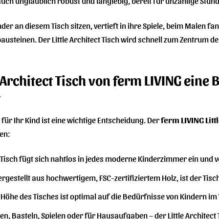
uch unglaublich robust und langlebig, bereit für unzählige Stund
 Kinder an diesem Tisch sitzen, vertieft in ihre Spiele, beim Male
austeinen. Der Little Architect Tisch wird schnell zum Zentrum d
Architect Tisch von ferm LIVING eine 
t
 für Ihr Kind ist eine wichtige Entscheidung. Der
ferm LIVING Litt
en:
Tisch fügt sich nahtlos in jedes moderne Kinderzimmer ein und ve
rgestellt aus hochwertigem, FSC-zertifiziertem Holz, ist der Tisc
 Höhe des Tisches ist optimal auf die Bedürfnisse von Kindern i
, Basteln, Spielen oder für Hausaufgaben – der Little Architect Tis