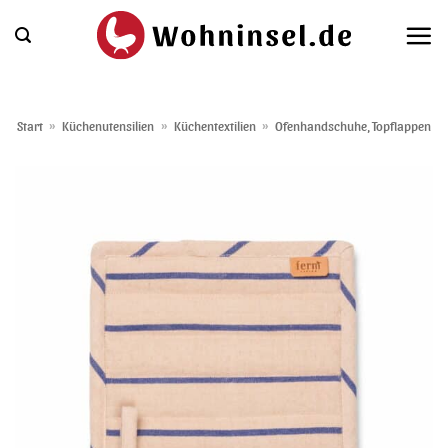
Zum
Inhalt
springen
Start
»
Küchenutensilien
»
Küchentextilien
»
Ofenhandschuhe, Topflappen