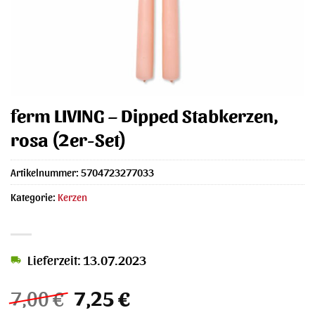
ferm LIVING – Dipped Stabkerzen,
rosa (2er-Set)
Artikelnummer:
5704723277033
Kategorie:
Kerzen
Lieferzeit: 13.07.2023
Ursprünglicher
Aktueller
7,00
€
7,25
€