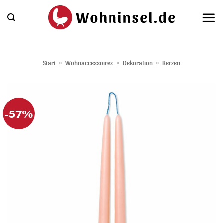
Zum
Inhalt
springen
Start
»
Wohnaccessoires
»
Dekoration
»
Kerzen
-57%