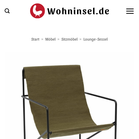
Zum
Inhalt
springen
Start
»
Möbel
»
Sitzmöbel
»
Lounge-Sessel