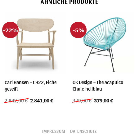
ÄHNLICHE PRODUKTE
-22%
-5%
Carl Hansen – CH22, Eiche
OK Design – The Acapulco
geseift
Chair, hellblau
Ursprünglicher
Aktueller
Ursprünglicher
Aktueller
2.842,00
€
2.841,00
€
379,00
€
379,00
€
Preis
Preis
Preis
Preis
war:
ist:
war:
ist:
2.842,00 €
2.841,00 €.
379,00 €
379,00 €.
IMPRESSUM
DATENSCHUTZ