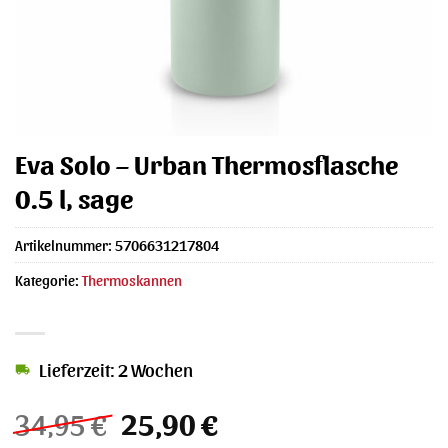
Eva Solo – Urban Thermosflasche
0.5 l, sage
Artikelnummer:
5706631217804
Kategorie:
Thermoskannen
Lieferzeit: 2 Wochen
Ursprünglicher
Aktueller
34,95
€
25,90
€