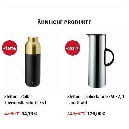
ÄHNLICHE PRODUKTE
-19%
-26%
Stelton – Collar
Stelton – Isolierkanne EM 77, 1
Thermosflasche 0.75 l
l aus Stahl
Ursprünglicher
Aktueller
Ursprünglicher
Aktueller
67,95
€
54,79
€
129,00
€
126,00
€
Preis
Preis
Preis
Preis
war:
ist:
war:
ist:
67,95 €
54,79 €.
129,00 €
126,00 €.