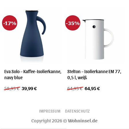
-17%
-35%
Eva Solo – Kaffee-Isolierkanne,
Stelton – Isolierkanne EM 77,
navy blue
0,5 l, weiß
Ursprünglicher
Aktueller
Ursprünglicher
Aktueller
59,95
€
39,99
€
64,95
€
64,95
€
Preis
Preis
Preis
Preis
war:
ist:
war:
ist:
59,95 €
39,99 €.
64,95 €
64,95 €.
IMPRESSUM
DATENSCHUTZ
Copyright 2026 ©
Wohninsel.de