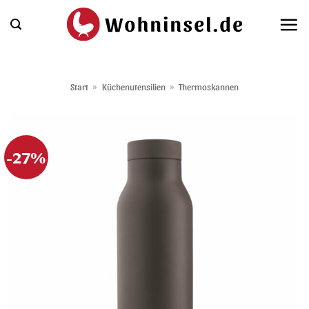
Zum
Inhalt
springen
Start
»
Küchenutensilien
»
Thermoskannen
-27%