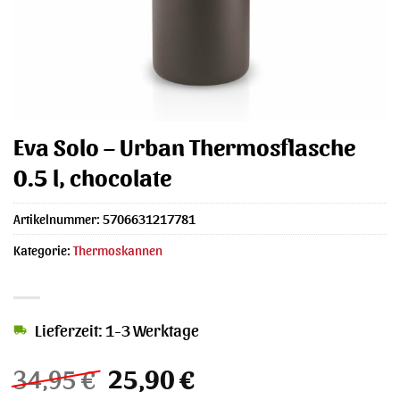
Eva Solo – Urban Thermosflasche
0.5 l, chocolate
Artikelnummer:
5706631217781
Kategorie:
Thermoskannen
Lieferzeit: 1-3 Werktage
Ursprünglicher
Aktueller
34,95
€
25,90
€