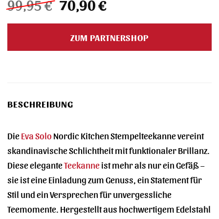
Ursprünglicher
Aktueller
99,95
€
70,90
€
Preis
Preis
war:
ist:
ZUM PARTNERSHOP
99,95 €
70,90 €.
BESCHREIBUNG
Die
Eva Solo
Nordic Kitchen Stempelteekanne vereint
skandinavische Schlichtheit mit funktionaler Brillanz.
Diese elegante
Teekanne
ist mehr als nur ein Gefäß –
sie ist eine Einladung zum Genuss, ein Statement für
Stil und ein Versprechen für unvergessliche
Teemomente. Hergestellt aus hochwertigem Edelstahl