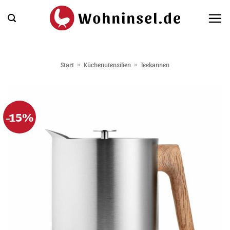
Zum
Inhalt
springen
Start
»
Küchenutensilien
»
Teekannen
-15%