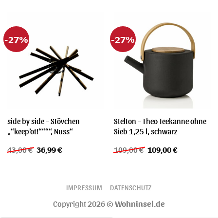
-27%
-27%
side by side – Stövchen
Stelton – Theo Teekanne ohne
„“keep’ot!““““, Nuss“
Sieb 1,25 l, schwarz
Ursprünglicher
Aktueller
Ursprünglicher
Aktueller
43,00
€
36,99
€
109,00
€
109,00
€
Preis
Preis
Preis
Preis
war:
ist:
war:
ist:
43,00 €
36,99 €.
109,00 €
109,00 €.
IMPRESSUM
DATENSCHUTZ
Copyright 2026 ©
Wohninsel.de