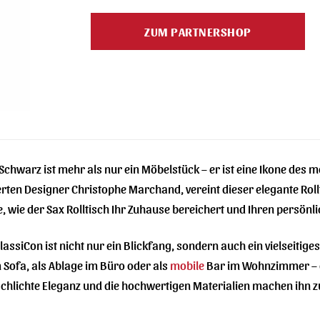
Preis
Preis
war:
ist:
ZUM PARTNERSHOP
1.620,00 €
808,00 
 Schwarz ist mehr als nur ein Möbelstück – er ist eine Ikone des m
en Designer Christophe Marchand, vereint dieser elegante Rollt
e, wie der Sax Rolltisch Ihr Zuhause bereichert und Ihren persönlic
lassiCon ist nicht nur ein Blickfang, sondern auch ein vielseitige
m Sofa, als Ablage im Büro oder als
mobile
Bar im Wohnzimmer – der
chlichte Eleganz und die hochwertigen Materialien machen ihn z