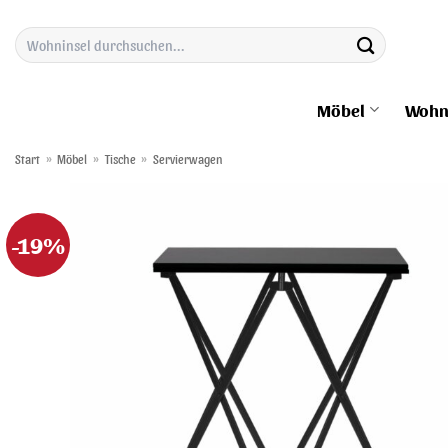
Zum
Suchen
Inhalt
nach:
springen
Möbel
Wohn
Start
»
Möbel
»
Tische
»
Servierwagen
-19%