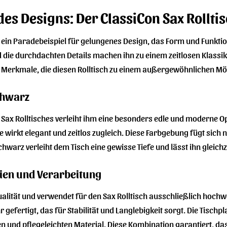
es Designs: Der ClassiCon Sax Rollti
t ein Paradebeispiel für gelungenes Design, das Form und Funktio
die durchdachten Details machen ihn zu einem zeitlosen Klassiker
 Merkmale, die diesen Rolltisch zu einem außergewöhnlichen M
chwarz
Sax Rolltisches verleiht ihm eine besonders edle und moderne O
wirkt elegant und zeitlos zugleich. Diese Farbgebung fügt sich nah
hwarz verleiht dem Tisch eine gewisse Tiefe und lässt ihn gleich
ien und Verarbeitung
alität und verwendet für den Sax Rolltisch ausschließlich hochwe
gefertigt, das für Stabilität und Langlebigkeit sorgt. Die Tisch
und pflegeleichten Material. Diese Kombination garantiert, das