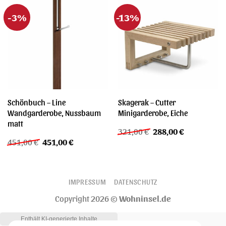
-3%
-13%
Schönbuch – Line
Skagerak – Cutter
Wandgarderobe, Nussbaum
Minigarderobe, Eiche
matt
Ursprünglicher
Aktueller
321,00
€
288,00
€
Preis
Preis
Ursprünglicher
Aktueller
451,00
€
451,00
€
war:
ist:
Preis
Preis
321,00 €
288,00 €.
war:
ist:
451,00 €
451,00 €.
IMPRESSUM
DATENSCHUTZ
Copyright 2026 ©
Wohninsel.de