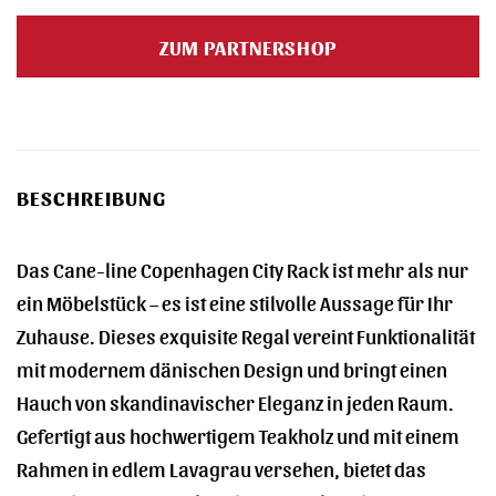
Preis
Preis
war:
ist:
ZUM PARTNERSHOP
290,00 €
281,30 €.
BESCHREIBUNG
Das Cane-line Copenhagen City Rack ist mehr als nur
ein Möbelstück – es ist eine stilvolle Aussage für Ihr
Zuhause. Dieses exquisite Regal vereint Funktionalität
mit modernem dänischen Design und bringt einen
Hauch von skandinavischer Eleganz in jeden Raum.
Gefertigt aus hochwertigem Teakholz und mit einem
Rahmen in edlem Lavagrau versehen, bietet das