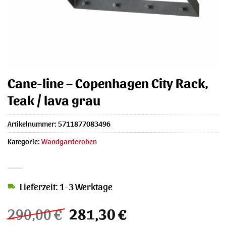
Cane-line – Copenhagen City Rack,
Teak / lava grau
Artikelnummer:
5711877083496
Kategorie:
Wandgarderoben
Lieferzeit: 1-3 Werktage
Ursprünglicher
Aktueller
290,00
€
281,30
€