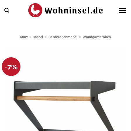
Zum
Inhalt
springen
Start
»
Möbel
»
Garderobenmöbel
»
Wandgarderoben
-7%