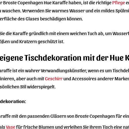
er Broste Copenhagen Hue Karaffe haben, ist die richtige
Pflege
e
zu waschen. Verwenden Sie warmes Wasser und ein mildes Spülmit
berfläche des Glases beschädigen können.
e die Karaffe gründlich mit einem weichen Tuch ab, um Wasserf
tößen und Kratzern geschützt ist.
 eigene Tischdekoration mit der Hue 
raffe ist ein wahrer Verwandlungskünstler, wenn es um Tischdek
nieren, aber auch mit
Geschirr
und Accessoires anderer Marken. L
sönlichen Stil widerspiegelt.
hdekoration:
araffe mit den passenden Gläsern von Broste Copenhagen für e
als
Vase
für frische Blumen und verleihen Sie Ihrem Tisch eine nat