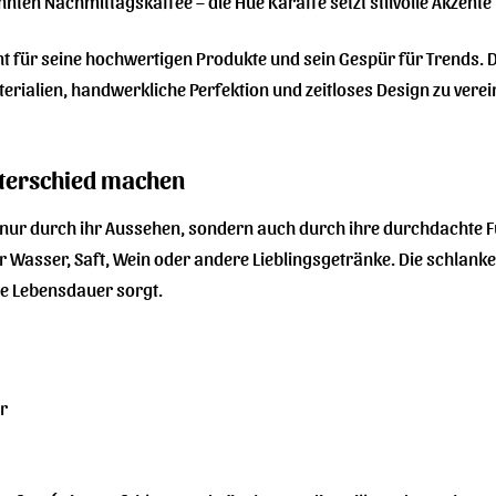
en Nachmittagskaffee – die Hue Karaffe setzt stilvolle Akzente u
 für seine hochwertigen Produkte und sein Gespür für Trends. Die
rialien, handwerkliche Perfektion und zeitloses Design zu verein
Unterschied machen
t nur durch ihr Aussehen, sondern auch durch ihre durchdachte 
für Wasser, Saft, Wein oder andere Lieblingsgetränke. Die schl
ge Lebensdauer sorgt.
er