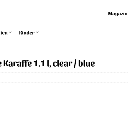
Magazin
lien
Kinder
araffe 1.1 l, clear / blue