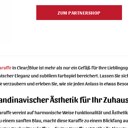
Preis
Preis
war:
ist:
ZUM PARTNERSHOP
65,00 €
49,99 €.
araffe
in Clear/Blue ist mehr als nur ein Gefäß für Ihre Lieblingsg
vischer Eleganz und subtilem Farbspiel bereichert. Lassen Sie 
 verzaubern und erleben Sie, wie sie jeden Anlass in etwas Bes
andinavischer Ästhetik für Ihr Zuhau
affe vereint auf harmonische Weise Funktionalität und Ästhetik. 
u einem sanften Blau, macht diese Karaffe zu einem Blickfang au