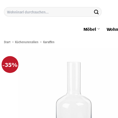
Zum
Suchen
Inhalt
nach:
springen
Möbel
Wohn
Start
»
Küchenutensilien
»
Karaffen
-35%