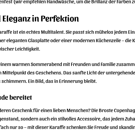
fest (wir empfehlen Handwäsche, um die Brillanz der Farben z
d Eleganz in Perfektion
ffe ist ein echtes Multitalent. Sie passt sich mühelos jedem Einr
iner eleganten Glasplatte oder einer modernen Küchenzeile – die 
ischer Leichtigkeit.
e an einem warmen Sommerabend mit Freunden und Familie zusamme
m Mittelpunkt des Geschehens. Das sanfte Licht der untergehenden
schimmern. Ein Bild, das in Erinnerung bleibt.
ude bereitet
ren Geschenk für einen lieben Menschen? Die Broste Copenhagen 
nstand, sondern auch ein stilvolles Accessoire, das jedem Zuha
fach nur so – mit dieser Karaffe schenken Sie Freude und skandi