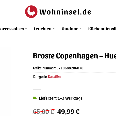
accessoires
Leuchten
Outdoor
Küchenutensi
Broste Copenhagen – Hue K
Artikelnummer:
5710688206070
Kategorie:
Karaffen
Lieferzeit: 1-3 Werktage
Ursprünglicher
Aktueller
65,00
€
49,99
€