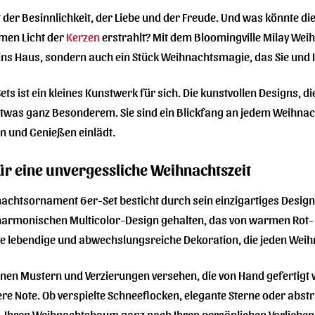
it der Besinnlichkeit, der Liebe und der Freude. Und was könnte d
men Licht der
Kerzen
erstrahlt? Mit dem Bloomingville Milay Wei
s Haus, sondern auch ein Stück Weihnachtsmagie, das Sie und I
ts ist ein kleines Kunstwerk für sich. Die kunstvollen Designs, 
was ganz Besonderem. Sie sind ein Blickfang an jedem Weihnac
n und Genießen einlädt.
für eine unvergessliche Weihnachtszeit
achtsornament 6er-Set besticht durch sein einzigartiges Design
harmonischen Multicolor-Design gehalten, das von warmen Rot- u
eine lebendige und abwechslungsreiche Dekoration, die jeden We
nen Mustern und Verzierungen versehen, die von Hand gefertigt wu
 Note. Ob verspielte Schneeflocken, elegante Sterne oder abstra
, Ihren Weihnachtsbaum ganz nach Ihren persönlichen Vorlieben 