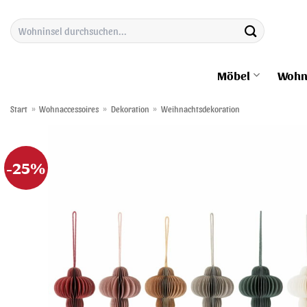
Zum
Suchen
Inhalt
nach:
springen
Möbel
Wohn
Start
»
Wohnaccessoires
»
Dekoration
»
Weihnachtsdekoration
-25%