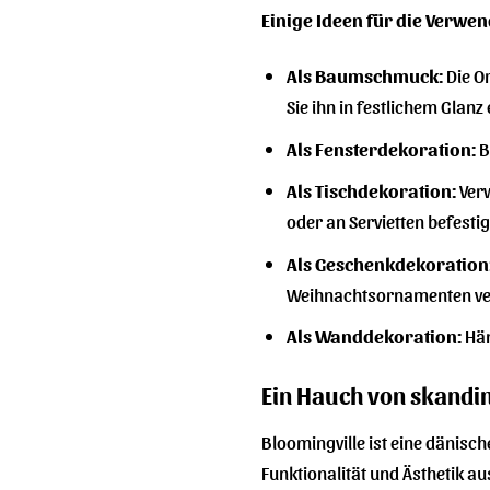
Einige Ideen für die Verw
Als Baumschmuck:
Die O
Sie ihn in festlichem Glanz
Als Fensterdekoration:
B
Als Tischdekoration:
Verw
oder an Servietten befesti
Als Geschenkdekoration
Weihnachtsornamenten ve
Als Wanddekoration:
Hän
Ein Hauch von skandi
Bloomingville ist eine dänisch
Funktionalität und Ästhetik au