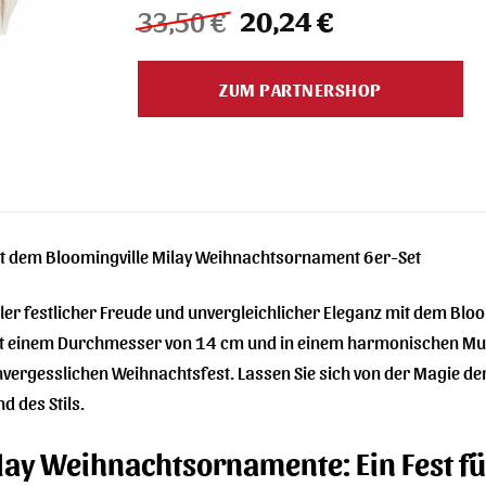
Ursprünglicher
Aktueller
33,50
€
20,24
€
Preis
Preis
war:
ist:
ZUM PARTNERSHOP
33,50 €
20,24 €.
it dem Bloomingville Milay Weihnachtsornament 6er-Set
voller festlicher Freude und unvergleichlicher Eleganz mit dem B
einem Durchmesser von 14 cm und in einem harmonischen Multic
nvergesslichen Weihnachtsfest. Lassen Sie sich von der Magie de
d des Stils.
lay Weihnachtsornamente: Ein Fest fü