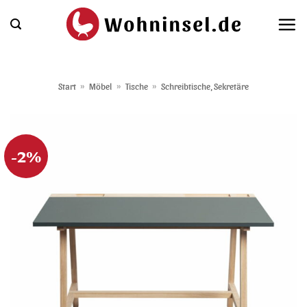
Zum
Inhalt
springen
Start
»
Möbel
»
Tische
»
Schreibtische, Sekretäre
-2%