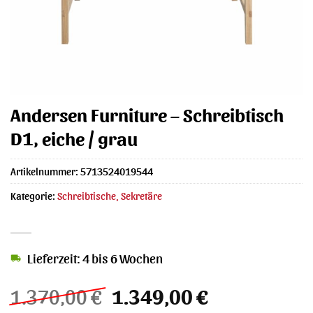
Andersen Furniture – Schreibtisch
D1, eiche / grau
Artikelnummer:
5713524019544
Kategorie:
Schreibtische, Sekretäre
Lieferzeit: 4 bis 6 Wochen
Ursprünglicher
Aktueller
1.370,00
€
1.349,00
€