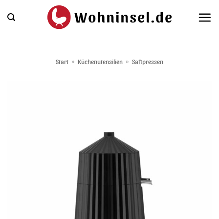
Zum
Inhalt
springen
Start
»
Küchenutensilien
»
Saftpressen