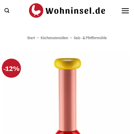
Zum
Inhalt
springen
Start
»
Küchenutensilien
»
Salz- & Pfeffermühle
-12%