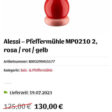
Alessi – Pfeffermühle MP0210 2,
rosa / rot / gelb
Artikelnummer:
8003299455577
Kategorie:
Salz- & Pfeffermühle
Lieferzeit: 19.07.2023
Ursprünglicher
Aktueller
125,00
€
130,00
€