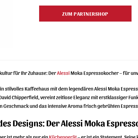
Preis
Preis
war:
ist:
ZUM PARTNERSHOP
49,00 €
55,00 €.
kultur für Ihr Zuhause: Der
Alessi
Moka Espressokocher – für unv
ein stilvolles Kaffeehaus mit dem legendären Alessi Moka Espre
avid Chipperfield, vereint zeitlose Eleganz mit erstklassiger Fun
n Geschmack und das intensive Aroma frisch gebrühten Espresso
des Designs: Der Alessi Moka Espres
er ist mehr als nur ein
Küchengerät
– er ist ein Statement. Seine 