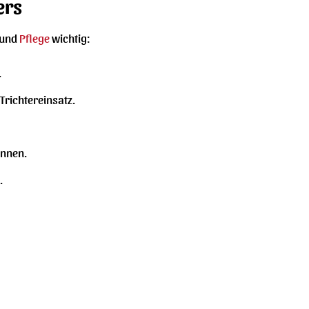
ers
 und
Pflege
wichtig:
.
richtereinsatz.
önnen.
.