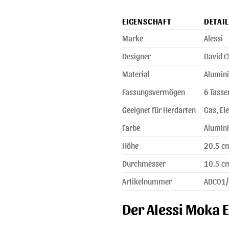
EIGENSCHAFT
DETAI
Marke
Alessi
Designer
David C
Material
Alumin
Fassungsvermögen
6 Tasse
Geeignet für Herdarten
Gas, El
Farbe
Alumin
Höhe
20.5 c
Durchmesser
10.5 c
Artikelnummer
ADC01/
Der Alessi Moka 