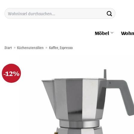
Zum
Suchen
Inhalt
nach:
springen
Möbel
Wohn
Start
»
Küchenutensilien
»
Kaffee, Espresso
-12%