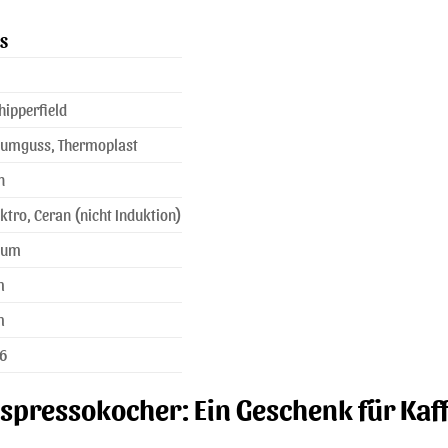
LS
hipperfield
iumguss, Thermoplast
n
ektro, Ceran (nicht Induktion)
ium
m
m
6
Espressokocher: Ein Geschenk für Kaf